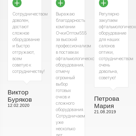
+
+
+
Сотрудничеством
Выражаю
Регулярно
доволен,
благодарность
закупаем
достают
компании
офтальмологическ
сложное
ОчкиОптом555
оборудование
оборудование
за высокий
для наших
и быстро
профессионализм
салонов
отгружают,
в поставках
оптики,
всем
офтальмологического
сотрудничеством
советую к
оборудования,
очень
сотрудничеству!
отмечу
довольна,
огромный
советую!
выбор
готовых
Виктор
очков и
Петрова
Буряков
сложного
Мария
12.02.2020
оборудования.
21.08.2019
Сотрудничаем
уже
несколько
лет,