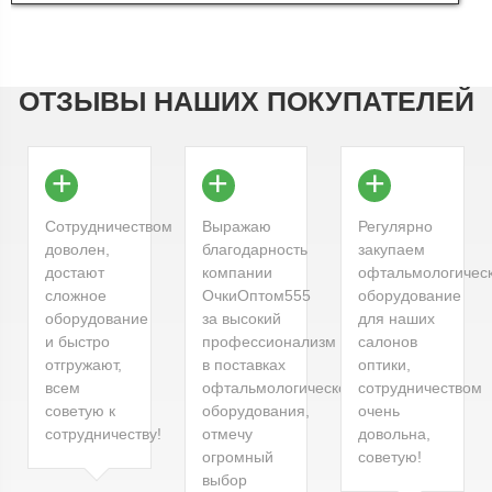
ОТЗЫВЫ НАШИХ ПОКУПАТЕЛЕЙ
+
+
+
Сотрудничеством
Выражаю
Регулярно
доволен,
благодарность
закупаем
достают
компании
офтальмологичес
сложное
ОчкиОптом555
оборудование
оборудование
за высокий
для наших
и быстро
профессионализм
салонов
отгружают,
в поставках
оптики,
всем
офтальмологического
сотрудничеством
советую к
оборудования,
очень
сотрудничеству!
отмечу
довольна,
огромный
советую!
выбор